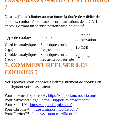
?
Nous veillons à limiter au maximum la durée de validité des
cookies, conformément aux recommandations de la CNIL, tout
en vous offrant un service personnalisé de qualité.
Durée de
Type de cookies
Finalité
conservation
Cookies analytiques
Statistiques sur la
13 mois
(_ga)
fréquentation du site
Cookies analytiques
Statistiques sur la
24 heures
(_gid)
fréquentation sur site
7. COMMENT REFUSER LES
COOKIES ?
Vous pouvez vous opposer à l’enregistrement de cookies en
configurant votre navigateur.
Pour Internet Explorer™ :
https://support.microsoft.com/
Pour Microsoft Edge :
https://support.microsoft.com/
Pour Safari™ :
https://support.apple.com/
Pour Chrome™ :
https://support.google.com/
Pour Firefox™ :
https://support.mozilla.org/